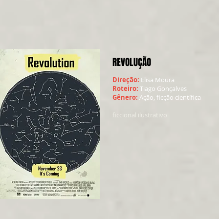
REVOLUÇÃO
Direção:
Elisa Moura
Roteiro:
Tiago Gonçalves
Gênero:
Ação, ficção científica
ficcional ilustrativo