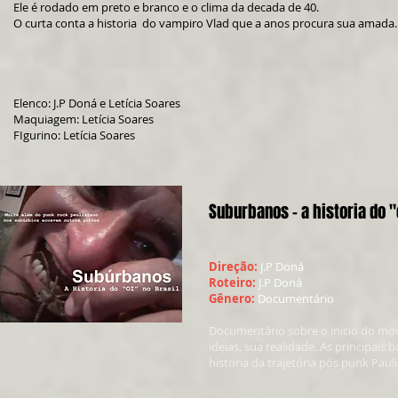
Ele é rodado em preto e branco e o clima da decada de 40.
O curta conta a historia do vampiro Vlad que a anos procura sua amada.
Elenco: J.P Doná e Letícia Soares
Maquiagem: Letícia Soares
FIgurino: Letícia Soares
Suburbanos - a historia do "
Direção:
J.P Doná
Roteiro:
J.P Doná
Gênero:
Documentário
Documentário sobre o inicio do movi
ideias, sua realidade. As principai
historia da trajetória pós punk Paul