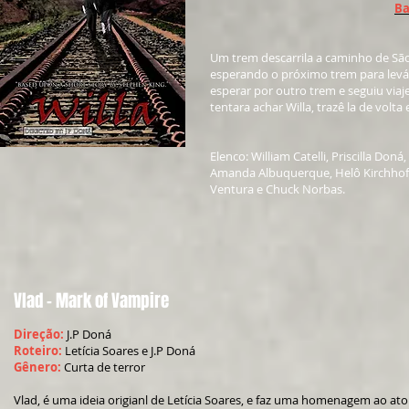
Ba
Um trem descarrila a caminho de Sã
esperando o próximo trem para levá 
esperar por outro trem e seguiu viaj
tentara achar Willa, trazê la de volt
Elenco: William Catelli, Priscilla Do
Amanda Albuquerque, Helô Kirchhoff, 
Ventura e Chuck Norbas.
Vlad - Mark of Vampire
Direção:
J.P Doná
Roteiro:
Letícia Soares e J.P Doná
Gênero:
Curta de terror
Vlad, é uma ideia origianl de Letícia Soares, e faz uma homenagem ao ator 